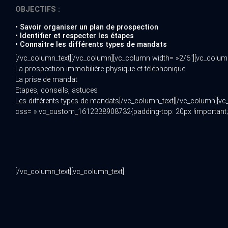
OBJECTIFS :
• Savoir organiser un plan de prospection
• Identifier et respecter les étapes
• Connaître les différents types de mandats
[/vc_column_text][/vc_column][vc_column width= »2/6″][vc_colum
La prospection immobilière physique et téléphonique
La prise de mandat
Etapes, conseils, astuces
Les différents types de mandats[/vc_column_text][/vc_column][v
css= ».vc_custom_1612338908732{padding-top: 20px !important;pa
[/vc_column_text][vc_column_text]