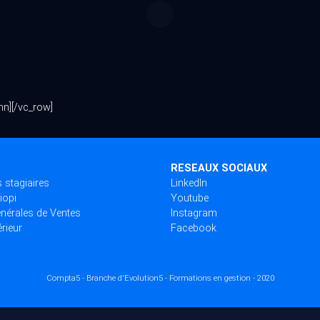
mn][/vc_row]
RESEAUX SOCIAUX
 stagiaires
LinkedIn
iopi
Youtube
nérales de Ventes
Instagram
rieur
Facebook
Compta5 - Branche d'Evolution5
- Formations en gestion
- 2020