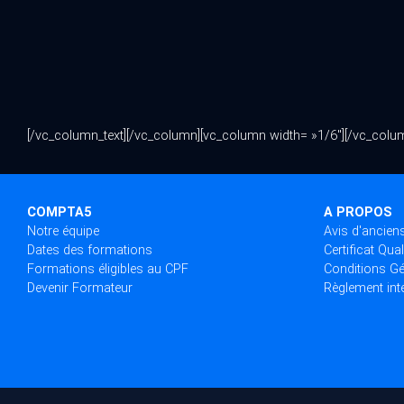
[/vc_column_text][/vc_column][vc_column width= »1/6″][/vc_colu
COMPTA5
A PROPOS
Notre équipe
Avis d'anciens
Dates des formations
Certificat Qual
Formations éligibles au CPF
Conditions Gé
Devenir Formateur
Règlement inté