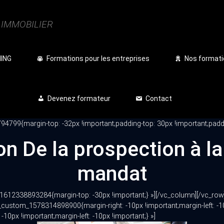
| IMMOBILIER
NING
Formations pour les entreprises
Nos formati
Devenez formateur
Contact
799{margin-top: -32px !important;padding-top: 30px !important;paddi
n De la prospection à la
mandat
1612338893284{margin-top: -30px !important;} »][/vc_column][/vc_row
custom_1578314898900{margin-right: -10px !important;margin-left: -10p
px !important;margin-left: -10px !important;} »]