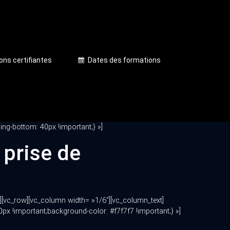
ons certifiantes
Dates des formations
ng-bottom: 40px !important;} »]
 prise de
][vc_row][vc_column width= »1/6″][vc_column_text]
x !important;background-color: #f7f7f7 !important;} »]