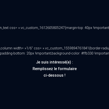
n_text css= ».vc_custom_1612605805247{margin-top: 40px !important;}
c_column width= »1/6″ css= ».vc_custom_1559894761841{border-radius:
dding-bottom: 20px !important;background-color: #ffb330 !important
Je suis intéressé(e) :
Remplissez le formulaire
ci-dessous !