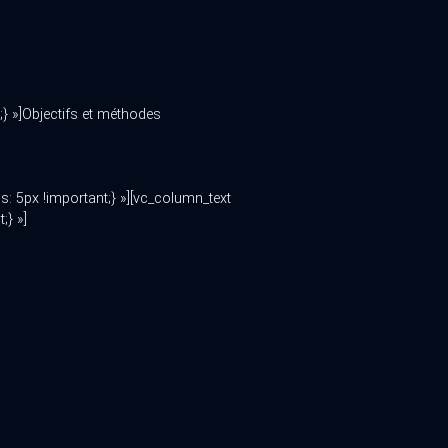
 »]Objectifs et méthodes
 5px !important;} »][vc_column_text
;} »]