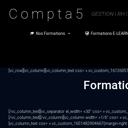
Skip to main content
C o m p t a 5
GESTION | RH 
Nos Formations
Formations E-LEAR
[vc_row][vc_column][vc_column_text css= ».vc_custom_1612605794
Formatio
[/vc_column_text][vc_separator el_width= »30″ css= ».vc_custom_
[/vc_column_text][/vc_column][vc_column width= »1/6″ css= ».vc_
[vc_column_text css= ».vc_custom_1651482904667{margin-right: -10