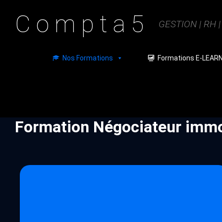
C o m p t a 5
GESTION | RH 
Nos Formations
Formations E-LEAR
Formation Négociateur immo
Public visé
: Professionnels dans la gestion ou personne
souhaitant se reconvertir dans ce domaine professionnel.
Niveau
: initiation (ou avancé sur demande)