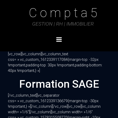
Skip to main content
C o m p t a 5
GESTION | RH | IMMOBILIER
[vc_row][vc_column][vc_column_text
css= ».vc_custom_1612339117084{margin-top: -32px
!important;padding-top: 30px !important;padding-bottom:
40px !important;} »]
Formation SAGE
[/vc_column_text][vc_separator
css= ».vc_custom_1612339136679{margin-top: -30px
!important;} »][/vc_column][/vc_row][vc_row][vc_column
width= »1/6″][/vc_column][vc_column width= »1/6″
css= ».vc_custom_1578315508770{margin-right: -10px