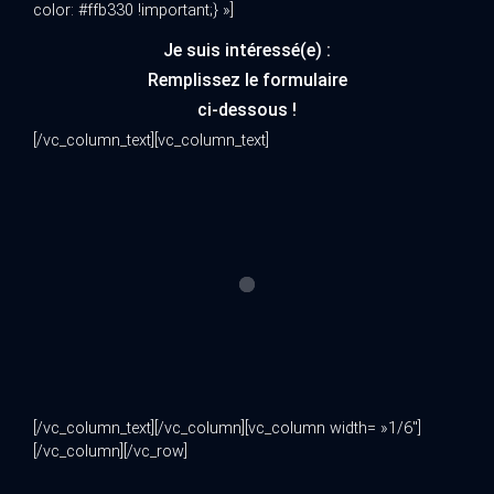
color: #ffb330 !important;} »]
Je suis intéressé(e) :
Remplissez le formulaire
ci-dessous !
[/vc_column_text][vc_column_text]
[/vc_column_text][/vc_column][vc_column width= »1/6″]
[/vc_column][/vc_row]