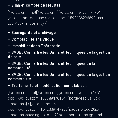
– Bilan et compte de résultat
[/vc_column_text][/vc_column][vc_column width= »1/6″]
[vc_column_text css= ».vc_custom_1599486236892{margin-
top: 40px !important;} »]
– Sauvegarde et archivage
– Comptabilité analytique
– Immobilisations Trésorerie
– SAGE : Connaître les Outils et techniques de la gestion
de paie
– SAGE : Connaître les Outils et techniques de la
comptabilité
– SAGE : Connaître les Outils et techniques de la gestion
commerciale
– Traitements et modélisation comptables…
[/vc_column_text][/vc_column][vc_column width= »1/6″
css= ».vc_custom_1559894761841{border-radius: 5px
!important;} »][vc_column_text
css= ».vc_custom_1612339147209{padding-top: 20px
!important;padding-bottom: 20px !important;background-