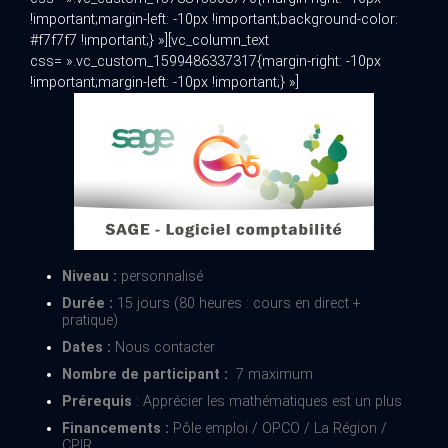
!important;margin-left: -10px !important;background-color:
#f7f7f7 !important;} »][vc_column_text
css= ».vc_custom_1599486337317{margin-right: -10px
!important;margin-left: -10px !important;} »]
Niveau :
personnalisé
Durée :
15 jours (80 heures : cours en direct +
pratique)
Dates :
Nous contacter
Nombre de participant :
7 maximum
Prérequis
: Apprécier les mathématiques est un plus
Financements :
Pôle emploi / OPCO / La Région /
CPIR